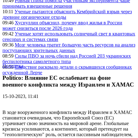
10:49
Ровная спина помогла участникам эксперимента чаще
принимать взвешенные решения
10:11
Ученые пытаются объяснить Кембрийский взрыв через
древние органические отходы
09:46
Хуснуллин объяснил, почему ввод жилья в России
может снизиться после 2026 года
09:42
Ученые хотят использовать солнечный свет в квантовых
сенсорах и системах связи
09:36
Мозг человека тратит большую часть ресурсов на анализ
поступающих зрительных данных
08:59
Силы ПВО за ночь сбили над Россией 203 украинских
беспилотника самолетного типа
Политика
08:59
Следствие раскрыло детали о скрывшихся сообщниках
осужденной Лерче
Politico: Влияние ЕС ослабевает на фоне
военного конфликта между Израилем и ХАМАС
15-10-2023, 11:41
В ходе вооруженного конфликта между Израилем и ХАМАС
становится очевидным, что Европейский Союз (ЕС)
утрачивает свою значимость на мировой арене. Глобальные
кризисы усиливаются, а континент, который претендует на
"геополитическую" роль, остается пассивным наблюдателем,