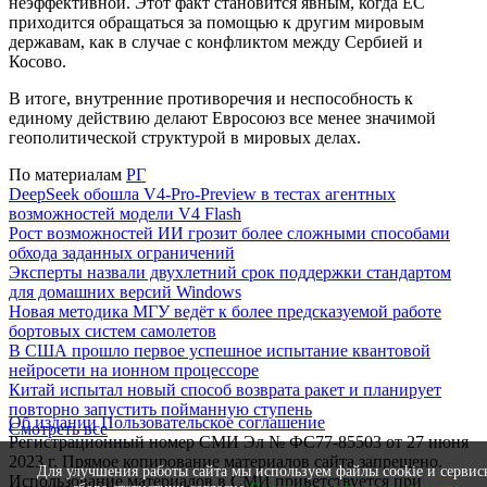
неэффективной. Этот факт становится явным, когда ЕС
приходится обращаться за помощью к другим мировым
державам, как в случае с конфликтом между Сербией и
Косово.
В итоге, внутренние противоречия и неспособность к
единому действию делают Евросоюз все менее значимой
геополитической структурой в мировых делах.
По материалам
РГ
DeepSeek обошла V4-Pro-Preview в тестах агентных
возможностей модели V4 Flash
Рост возможностей ИИ грозит более сложными способами
обхода заданных ограничений
Эксперты назвали двухлетний срок поддержки стандартом
для домашних версий Windows
Новая методика МГУ ведёт к более предсказуемой работе
бортовых систем самолетов
В США прошло первое успешное испытание квантовой
нейросети на ионном процессоре
Китай испытал новый способ возврата ракет и планирует
повторно запустить пойманную ступень
Об издании
Пользовательское соглашение
Смотреть все
Регистрационный номер СМИ Эл № ФС77-85503 от 27 июня
2023 г. Прямое копирование материалов сайта запрещено.
Для улучшения работы сайта мы используем файлы cookie и сервис
Использование материалов в СМИ приветствуется при