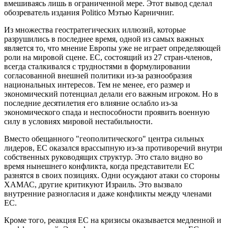
вмешиваясь лишь в ограниченной мере. Этот вывод сделал
обозреватель издания Politico Мэтью Карничниг.
Из множества геостратегических иллюзий, которые
разрушились в последнее время, одной из самых важных
является то, что мнение Европы уже не играет определяющей
роли на мировой сцене. ЕС, состоящий из 27 стран-членов,
всегда сталкивался с трудностями в формулировании
согласованной внешней политики из-за разнообразия
национальных интересов. Тем не менее, его размер и
экономический потенциал делали его важным игроком. Но в
последние десятилетия его влияние ослабло из-за
экономического спада и неспособности проявить военную
силу в условиях мировой нестабильности.
Вместо обещанного "геополитического" центра сильных
лидеров, ЕС оказался врассыпную из-за противоречий внутри
собственных руководящих структур. Это стало видно во
время нынешнего конфликта, когда представители ЕС
разнятся в своих позициях. Одни осуждают атаки со стороны
ХАМАС, другие критикуют Израиль. Это вызвало
внутренние разногласия и даже конфликты между членами
ЕС.
Кроме того, реакция ЕС на кризисы оказывается медленной и