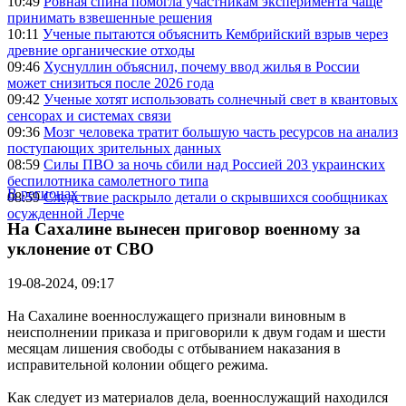
10:49
Ровная спина помогла участникам эксперимента чаще
принимать взвешенные решения
10:11
Ученые пытаются объяснить Кембрийский взрыв через
древние органические отходы
09:46
Хуснуллин объяснил, почему ввод жилья в России
может снизиться после 2026 года
09:42
Ученые хотят использовать солнечный свет в квантовых
сенсорах и системах связи
09:36
Мозг человека тратит большую часть ресурсов на анализ
поступающих зрительных данных
08:59
Силы ПВО за ночь сбили над Россией 203 украинских
беспилотника самолетного типа
В регионах
08:59
Следствие раскрыло детали о скрывшихся сообщниках
осужденной Лерче
На Сахалине вынесен приговор военному за
уклонение от СВО
19-08-2024, 09:17
На Сахалине военнослужащего признали виновным в
неисполнении приказа и приговорили к двум годам и шести
месяцам лишения свободы с отбыванием наказания в
исправительной колонии общего режима.
Как следует из материалов дела, военнослужащий находился