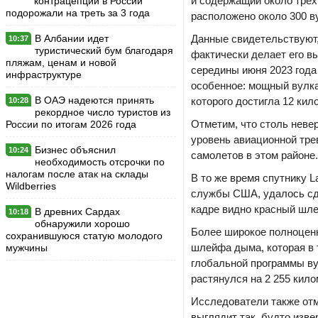
и содержащий около трех
контрацепции в России
подорожали на треть за 3 года
расположено около 300 в
В Албании идет
Данные свидетельствуют,
10:37
туристический бум благодаря
фактически делает его вы
пляжам, ценам и новой
середины июня 2023 года
инфраструктуре
особенное: мощный вулка
В ОАЭ надеются принять
которого достигла 12 ки
10:28
рекордное число туристов из
Отметим, что столь неве
России по итогам 2026 года
уровень авиационной тре
Бизнес объяснил
10:24
самолетов в этом районе.
необходимость отсрочки по
налогам после атак на склады
В то же время спутнику 
Wildberries
службы США, удалось сд
кадре видно красный шле
В древних Сардах
10:18
обнаружили хорошо
Более широкое полноценн
сохранившуюся статую молодого
шлейфа дыма, которая в 
мужчины
глобальной программы ву
растянулся на 2 255 кило
Исследователи также отм
выглядит так, будто изв