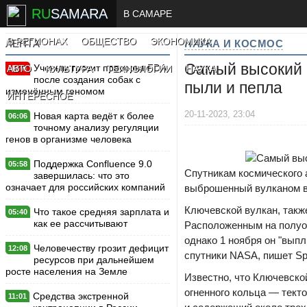
RU
SAMARA
В САМАРЕ
В РЕГИОНАХ
ОБЩЕСТВО
ЭКОНОМИКА
ЛЕНТА
НАУКА И КОСМОС
Самый высокий в
Ученым грозит проверка FDA
АВТО
КУЛЬТУРА
ТЕХНОЛОГИИ
НАУКА
New
после создания собак с
пыли и пепла
изменённым геномом
ИНТЕРЕСНОЕ
20-11-2023, 23:04
Новая карта ведёт к более
06:06
точному анализу регуляции
генов в организме человека
Поддержка Confluence 9.0
05:58
Спутникам космического 
завершилась: что это
означает для российских компаний
выброшенный вулканом в
Ключевской вулкан, такж
Что такое средняя зарплата и
05:40
как ее рассчитывают
Расположенным на полуос
однако 1 ноября он "вып
Человечеству грозит дефицит
12:08
спутники NASA, пишет Sp
ресурсов при дальнейшем
росте населения на Земле
Известно, что Ключевско
огненного кольца — тект
Средства экстренной
11:01