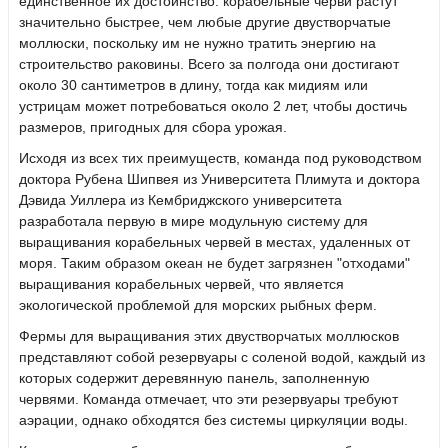
единственное их достоинство: корабельные черви растут
значительно быстрее, чем любые другие двустворчатые
моллюски, поскольку им не нужно тратить энергию на
строительство раковины. Всего за полгода они достигают
около 30 сантиметров в длину, тогда как мидиям или
устрицам может потребоваться около 2 лет, чтобы достичь
размеров, пригодных для сбора урожая.
Исходя из всех тих преимуществ, команда под руководством
доктора Рубена Шипвея из Университета Плимута и доктора
Дэвида Уиллера из Кембриджского университета
разработала первую в мире модульную систему для
выращивания корабельных червей в местах, удаленных от
моря. Таким образом океан не будет загрязнен "отходами"
выращивания корабельных червей, что является
экологической проблемой для морских рыбных ферм.
Фермы для выращивания этих двустворчатых моллюсков
представляют собой резервуары с соленой водой, каждый из
которых содержит деревянную панель, заполненную
червями. Команда отмечает, что эти резервуары требуют
аэрации, однако обходятся без системы циркуляции воды.