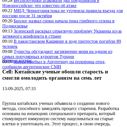
09:28
Беспилотники атаковали два предприятия в
Новороссийске: что известно об атаке
09:22
МИД: Черногория пока не уточнила правила въезда для
россиян после 31 октября
09:20
Биолог назвал сроки начала пика грибного сезона в
Подмосковье
09:13
Зеленский раскрыл серьезную проблему Украины из-за
затяжного конфликта в стране
09:10
В пакистанском Кашмире в ходе протестов погибли 89
человек
09:08
Туристы обсуждают загрязнение моря на одном из
самых популярных курортов Турции
Наука и космос
09:07
Месси прибыл в Аргентину на похороны отца,
сообщили аргентинские СМИ
Cell: Китайские ученые обошли старость и
смогли омолодить организм на семь лет
13-09-2025, 07:33
Группа китайских ученых объявила о создании нового
метода, способного замедлять процесс старения. Разработка
основана на инъекциях специального препарата, который
стимулирует иммунную систему нацеливаться на старые
клетки и уничтожать их. Этот процесс, в свою очередь,