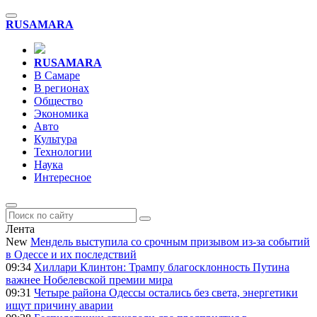
RU
SAMARA
RU
SAMARA
В Самаре
В регионах
Общество
Экономика
Авто
Культура
Технологии
Наука
Интересное
Лента
New
Мендель выступила со срочным призывом из-за событий
в Одессе и их последствий
09:34
Хиллари Клинтон: Трампу благосклонность Путина
важнее Нобелевской премии мира
09:31
Четыре района Одессы остались без света, энергетики
ищут причину аварии