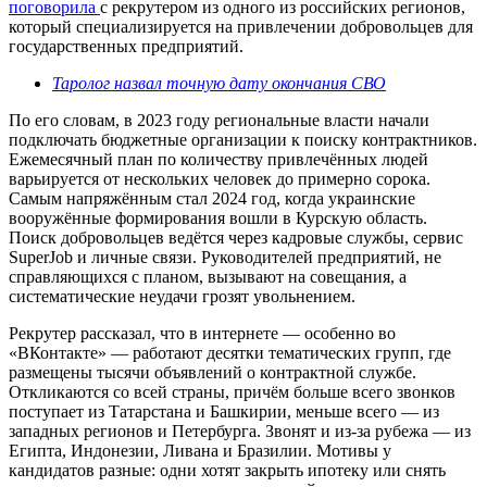
поговорила
с рекрутером из одного из российских регионов,
который специализируется на привлечении добровольцев для
государственных предприятий.
Таролог назвал точную дату окончания СВО
По его словам, в 2023 году региональные власти начали
подключать бюджетные организации к поиску контрактников.
Ежемесячный план по количеству привлечённых людей
варьируется от нескольких человек до примерно сорока.
Самым напряжённым стал 2024 год, когда украинские
вооружённые формирования вошли в Курскую область.
Поиск добровольцев ведётся через кадровые службы, сервис
SuperJob и личные связи. Руководителей предприятий, не
справляющихся с планом, вызывают на совещания, а
систематические неудачи грозят увольнением.
Рекрутер рассказал, что в интернете — особенно во
«ВКонтакте» — работают десятки тематических групп, где
размещены тысячи объявлений о контрактной службе.
Откликаются со всей страны, причём больше всего звонков
поступает из Татарстана и Башкирии, меньше всего — из
западных регионов и Петербурга. Звонят и из-за рубежа — из
Египта, Индонезии, Ливана и Бразилии. Мотивы у
кандидатов разные: одни хотят закрыть ипотеку или снять