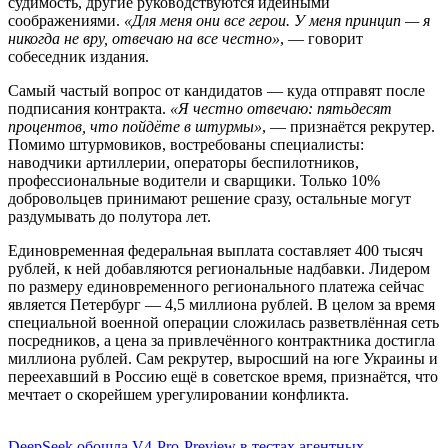
судимость, другие руководствуются идейными
соображениями.
«Для меня они все герои. У меня принцип — я
никогда не вру, отвечаю на все честно»
, — говорит
собеседник издания.
Самый частый вопрос от кандидатов — куда отправят после
подписания контракта.
«Я честно отвечаю: пятьдесят
процентов, что пойдёте в штурмы»
, — признаётся рекрутер.
Помимо штурмовиков, востребованы специалисты:
наводчики артиллерии, операторы беспилотников,
профессиональные водители и сварщики. Только 10%
добровольцев принимают решение сразу, остальные могут
раздумывать до полутора лет.
Единовременная федеральная выплата составляет 400 тысяч
рублей, к ней добавляются региональные надбавки. Лидером
по размеру единовременного регионального платежа сейчас
является Петербург — 4,5 миллиона рублей. В целом за время
специальной военной операции сложилась разветвлённая сеть
посредников, а цена за привлечённого контрактника достигла
миллиона рублей. Сам рекрутер, выросший на юге Украины и
переехавший в Россию ещё в советское время, признаётся, что
мечтает о скорейшем урегулировании конфликта.
DeepSeek обошла V4-Pro-Preview в тестах агентных