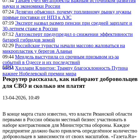
07:34
Танаев счёл мегапроекты важным источником развития
науки и экономики России
07:24
Делягин объяснил, почему топливному рынку нужны
прямые поставки от НПЗ к АЗС
07:19
Эксперт назвал размер пенсии при средней зарплате и
30-летнем стаже в России
07:12
Автоэксперт предупредил о снижении эффективности
батарей гибридов зимой
02:29
Российские туристы начали массово жаловаться на
микропластик у берегов Аланьи
09:44
Мендель выступила со срочным призывом из-за
событий в Одессе и их последствий
СВО
09:34
Хиллари Клинтон: Трампу благосклонность Путина
важнее Нобелевской премии мира
Рекрутер рассказал, как набирают добровольцев
для СВО и сколько им платят
13-04-2026, 10:49
В конце марта стало известно, что власти Рязанской области
первыми в России обязали местный бизнес участвовать в
наборе контрактников для Министерства обороны. Каждое
предприятие должно было привлечь определённое количество
добровольцев в зависимости от своих масштабов. «Газета.Ru»