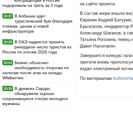
контрацепции в России
на сайте проекта.
подорожали на треть за 3 года
В состав жюри вошли вос
В Албании идет
10:37
Евразии Андрей Батурин,
туристический бум благодаря
пляжам, ценам и новой
Брызгалов, гендиректор 
инфраструктуре
Александр Шаганов, а та
Татьяна Рогозина, певец
В ОАЭ надеются принять
10:28
Давит Нахатакян.
рекордное число туристов из
России по итогам 2026 года
Завершится конкурс гала
зрители вновь проголосу
Бизнес объяснил
10:24
необходимость отсрочки по
издан электронный нотны
налогам после атак на склады
Wildberries
По материалам
kulturoma
В древних Сардах
10:18
обнаружили хорошо
сохранившуюся статую молодого
мужчины