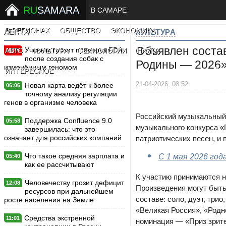
RU
SAMARA
В САМАРЕ
В РЕГИОНАХ
ОБЩЕСТВО
ЭКОНОМИКА
ЛЕНТА
КУЛЬТУРА
Объявлен состав
Ученым грозит проверка FDA
АВТО
КУЛЬТУРА
ТЕХНОЛОГИИ
НАУКА
New
после создания собак с
Родины — 2026
изменённым геномом
ИНТЕРЕСНОЕ
21-04-2026, 08:52
Новая карта ведёт к более
06:06
точному анализу регуляции
генов в организме человека
Российский музыкальный
Поддержка Confluence 9.0
05:58
музыкального конкурса «
завершилась: что это
означает для российских компаний
патриотических песен, и 
Что такое средняя зарплата и
С 1 мая 2026 год
05:40
как ее рассчитывают
К участию принимаются н
Человечеству грозит дефицит
12:08
Произведения могут быть
ресурсов при дальнейшем
составе: соло, дуэт, три
росте населения на Земле
«Великая Россия», «Родн
Средства экстренной
11:01
номинация — «Приз зрите