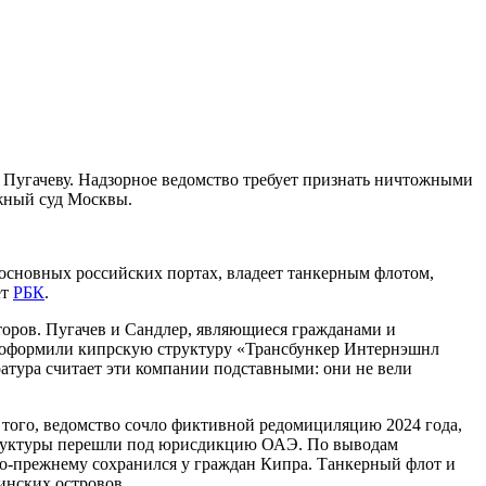
 Пугачеву. Надзорное ведомство требует признать ничтожными
ажный суд Москвы.
 основных российских портах, владеет танкерным флотом,
ет
РБК
.
торов. Пугачев и Сандлер, являющиеся гражданами и
ем оформили кипрскую структуру «Трансбункер Интернэшнл
атура считает эти компании подставными: они не вели
е того, ведомство сочло фиктивной редомициляцию 2024 года,
структуры перешли под юрисдикцию ОАЭ. По выводам
по-прежнему сохранился у граждан Кипра. Танкерный флот и
инских островов.