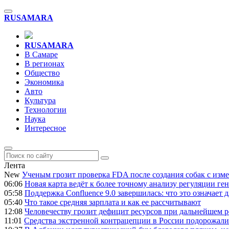
RU
SAMARA
RU
SAMARA
В Самаре
В регионах
Общество
Экономика
Авто
Культура
Технологии
Наука
Интересное
Лента
New
Ученым грозит проверка FDA после создания собак с из
06:06
Новая карта ведёт к более точному анализу регуляции ге
05:58
Поддержка Confluence 9.0 завершилась: что это означает
05:40
Что такое средняя зарплата и как ее рассчитывают
12:08
Человечеству грозит дефицит ресурсов при дальнейшем р
11:01
Средства экстренной контрацепции в России подорожали н