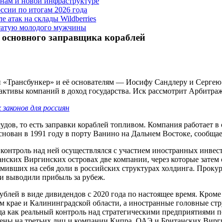
енам и новой инфраструктуре
ссии по итогам 2026 года
 атак на склады Wildberries
татую молодого мужчины
 основного заправщика кораблей
й «Трансбункер» и её основателям — Иосифу Сандлеру и Сергею
ь активы компаний в доход государства. Иск рассмотрит Арбитр
 законов для россиян
дов, то есть заправки кораблей топливом. Компания работает в
нован в 1991 году в порту Ванино на Дальнем Востоке, сообща
контроль над ней осуществлялся с участием иностранных инвес
танских Виргинских островах две компании, через которые зат
мивших на себя доли в российских структурах холдинга. Прокур
 и выводили прибыль за рубеж.
ублей в виде дивидендов с 2020 года по настоящее время. Кром
ом крае и Калининградской области, а иностранные головные 
да как реальный контроль над стратегическими предприятиями 
ены на третьих лиц и компании Кипра, ОАЭ и Британских Вирг