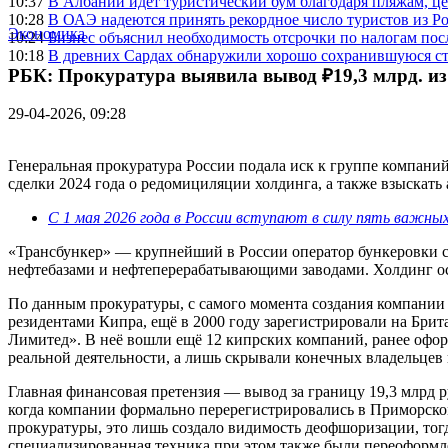
10:37
В Албании идет туристический бум благодаря пляжам, ц
10:28
В ОАЭ надеются принять рекордное число туристов из Ро
Экономика
10:24
Бизнес объяснил необходимость отсрочки по налогам после
10:18
В древних Сардах обнаружили хорошо сохранившуюся с
РБК: Прокуратура выявила вывод ₽19,3 млрд. из
29-04-2026, 09:28
Генеральная прокуратура России подала иск к группе компани
сделки 2024 года о редомициляции холдинга, а также взыскат
С 1 мая 2026 года в России вступают в силу пять важных
«Трансбункер» — крупнейший в России оператор бункеровки су
нефтебазами и нефтеперерабатывающими заводами. Холдинг ос
По данным прокуратуры, с самого момента создания компании 
резидентами Кипра, ещё в 2000 году зарегистрировали на Бри
Лимитед». В неё вошли ещё 12 кипрских компаний, ранее офор
реальной деятельности, а лишь скрывали конечных владельцев
Главная финансовая претензия — вывод за границу 19,3 млрд р
когда компании формально перерегистрировались в Приморск
прокуратуры, это лишь создало видимость деофшоризации, тог
специализированная техника при этом также были переоформл