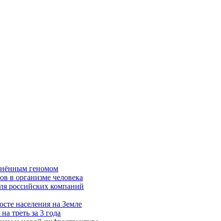
менённым геномом
нов в организме человека
 для российских компаний
осте населения на Земле
а треть за 3 года