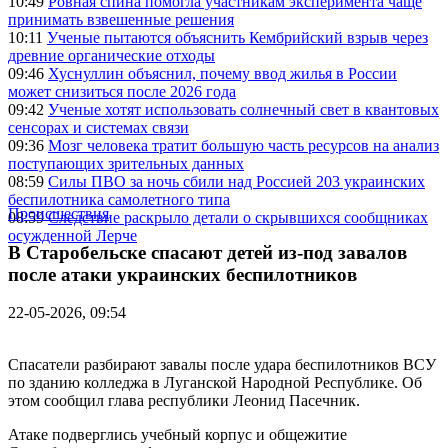
10:49
Ровная спина помогла участникам эксперимента чаще
принимать взвешенные решения
10:11
Ученые пытаются объяснить Кембрийский взрыв через
древние органические отходы
09:46
Хуснуллин объяснил, почему ввод жилья в России
может снизиться после 2026 года
09:42
Ученые хотят использовать солнечный свет в квантовых
сенсорах и системах связи
09:36
Мозг человека тратит большую часть ресурсов на анализ
поступающих зрительных данных
08:59
Силы ПВО за ночь сбили над Россией 203 украинских
беспилотника самолетного типа
Происшествия
08:59
Следствие раскрыло детали о скрывшихся сообщниках
осужденной Лерче
В Старобельске спасают детей из-под завалов
после атаки украинских беспилотников
22-05-2026, 09:54
Спасатели разбирают завалы после удара беспилотников ВСУ
по зданию колледжа в Луганской Народной Республике. Об
этом сообщил глава республики Леонид Пасечник.
Атаке подверглись учебный корпус и общежитие