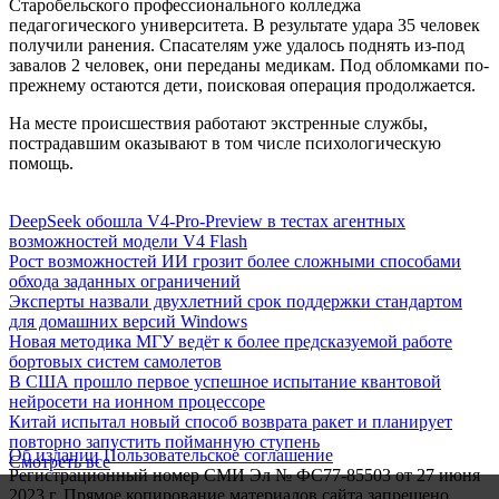
Старобельского профессионального колледжа
педагогического университета. В результате удара 35 человек
получили ранения. Спасателям уже удалось поднять из-под
завалов 2 человек, они переданы медикам. Под обломками по-
прежнему остаются дети, поисковая операция продолжается.
На месте происшествия работают экстренные службы,
пострадавшим оказывают в том числе психологическую
помощь.
DeepSeek обошла V4-Pro-Preview в тестах агентных
возможностей модели V4 Flash
Рост возможностей ИИ грозит более сложными способами
обхода заданных ограничений
Эксперты назвали двухлетний срок поддержки стандартом
для домашних версий Windows
Новая методика МГУ ведёт к более предсказуемой работе
бортовых систем самолетов
В США прошло первое успешное испытание квантовой
нейросети на ионном процессоре
Китай испытал новый способ возврата ракет и планирует
повторно запустить пойманную ступень
Об издании
Пользовательское соглашение
Смотреть все
Регистрационный номер СМИ Эл № ФС77-85503 от 27 июня
2023 г. Прямое копирование материалов сайта запрещено.