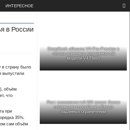
ИНТЕРЕСНОЕ
я в России
DeepSeek обошла V4-Pro-Preview в
тестах агентных возможностей
модели V4 Flash
у в страну было
ия выпустили
), объём
т, что
Рост возможностей ИИ грозит более
сложными способами обхода
та при
заданных ограничений
порядка 35%.
том сам объём