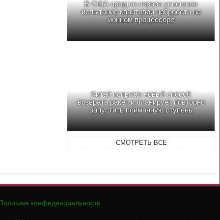
В США прошло первое успешное
испытание квантовой нейросети на
ионном процессоре
Китай испытал новый способ
возврата ракет и планирует повторно
запустить пойманную ступень
СМОТРЕТЬ ВСЕ
Политике конфиденциальности