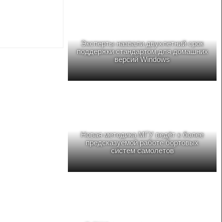
Эксперты назвали двухлетний срок
поддержки стандартом для домашних
версий Windows
Новая методика МГУ ведёт к более
предсказуемой работе бортовых
систем самолетов