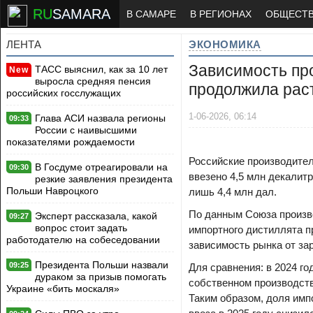
RU
SAMARA
В САМАРЕ
В РЕГИОНАХ
ОБЩЕСТ
ЛЕНТА
ЭКОНОМИКА
Зависимость про
ТАСС выяснил, как за 10 лет
New
выросла средняя пенсия
продолжила рас
российских госслужащих
1-06-2026, 06:14
Глава АСИ назвала регионы
09:33
России с наивысшими
показателями рождаемости
Российские производители
В Госдуме отреагировали на
09:30
ввезено 4,5 млн декалит
резкие заявления президента
Польши Навроцкого
лишь 4,4 млн дал.
По данным Союза произво
Эксперт рассказала, какой
09:27
вопрос стоит задать
импортного дистиллята п
работодателю на собеседовании
зависимость рынка от за
Президента Польши назвали
09:25
Для сравнения: в 2024 го
дураком за призыв помогать
собственном производств
Украине «бить москаля»
Таким образом, доля имп