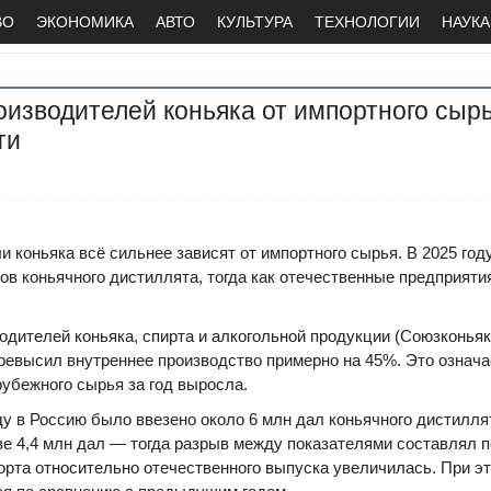
ВО
ЭКОНОМИКА
АВТО
КУЛЬТУРА
ТЕХНОЛОГИИ
НАУКА
изводителей коньяка от импортного сырь
ти
 коньяка всё сильнее зависят от импортного сырья. В 2025 год
ров коньячного дистиллята, тогда как отечественные предприят
дителей коньяка, спирта и алкогольной продукции (Союзконьяк
ревысил внутреннее производство примерно на 45%. Это означае
рубежного сырья за год выросла.
ду в Россию было ввезено около 6 млн дал коньячного дистилля
е 4,4 млн дал — тогда разрыв между показателями составлял 
орта относительно отечественного выпуска увеличилась. При э