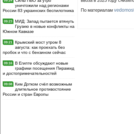
ввоза в 2025 году снизи
Силы ПВО за утро
09:24
уничтожили над регионами
По материалам
vedomost
России 83 украинских беспилотника
МИД: Запад пытается втянуть
09:23
Грузию в новые конфликты на
Южном Кавказе
Крымский мост утром 8
09:21
августа: как проехать без
пробок и что с бензином сейчас
В Египте обсуждают новые
09:16
графики посещения Пирамид
и достопримечательностей
Ким Дотком счёл возможным
09:08
длительное противостояние
России и стран Европы