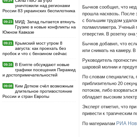
Силы ПВО за утро
09:24
уничтожили над регионами
Бычков сообщил, что нед
России 83 украинских беспилотника
прошла насквозь. После 
с большим трудом удалос
МИД: Запад пытается втянуть
09:23
Грузию в новые конфликты на
полмиллиметра. Ученый п
Южном Кавказе
отверстия. В розетку она
Крымский мост утром 8
Бычков добавил, что есл
09:21
августа: как проехать без
или снимать на камеру. 
пробок и что с бензином сейчас
Руководитель прогностич
В Египте обсуждают новые
09:16
шаровой молнии и предуп
графики посещения Пирамид
и достопримечательностей
По словам специалиста, 
приблизительно 20 секун
Ким Дотком счёл возможным
09:08
потоком, либо взорватьс
длительное противостояние
России и стран Европы
обладает высоким электр
Эксперт отметил, что пр
привести к трагическим 
По материалам
РИА Нов