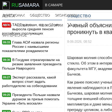
RU
SAMARA
В САМАРЕ
В РЕГИОНАХ
ОБЩЕСТВО
ЭКОНОМИКА
ЛЕНТА
ОБЩЕСТВО
Ученый объясни
ТАСС выяснил, как за 10 лет
АВТО
КУЛЬТУРА
ТЕХНОЛОГИИ
НАУКА
New
выросла средняя пенсия
проникнуть в кв
российских госслужащих
ИНТЕРЕСНОЕ
8-06-2026, 08:52
Глава АСИ назвала регионы
09:33
России с наивысшими
показателями рождаемости
Шаровая молния способна
В Госдуме отреагировали на
09:30
стекло. Об этом в интер
резкие заявления президента
Польши Навроцкого
факультета МГУ, академ
Бычков.
Эксперт рассказала, какой
09:27
вопрос стоит задать
Как ранее пояснял учены
работодателю на собеседовании
явления наблюдаются в Ро
Бычкова, шаровая молния
Президента Польши назвали
09:25
толщине внешней оболочк
дураком за призыв помогать
Украине «бить москаля»
миллиметра и даже меньш
преграду целиком, а либ