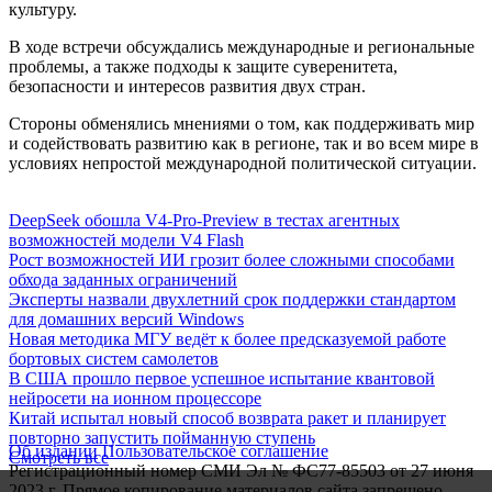
культуру.
В ходе встречи обсуждались международные и региональные
проблемы, а также подходы к защите суверенитета,
безопасности и интересов развития двух стран.
Стороны обменялись мнениями о том, как поддерживать мир
и содействовать развитию как в регионе, так и во всем мире в
условиях непростой международной политической ситуации.
DeepSeek обошла V4-Pro-Preview в тестах агентных
возможностей модели V4 Flash
Рост возможностей ИИ грозит более сложными способами
обхода заданных ограничений
Эксперты назвали двухлетний срок поддержки стандартом
для домашних версий Windows
Новая методика МГУ ведёт к более предсказуемой работе
бортовых систем самолетов
В США прошло первое успешное испытание квантовой
нейросети на ионном процессоре
Китай испытал новый способ возврата ракет и планирует
повторно запустить пойманную ступень
Об издании
Пользовательское соглашение
Смотреть все
Регистрационный номер СМИ Эл № ФС77-85503 от 27 июня
2023 г. Прямое копирование материалов сайта запрещено.