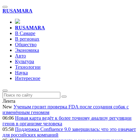
RU
SAMARA
RU
SAMARA
В Самаре
В регионах
Общество
Экономика
Авто
Культура
Технологии
Наука
Интересное
Лента
New
Ученым грозит проверка FDA после создания собак с
изменённым геномом
06:06
Новая карта ведёт к более точному анализу регуляции
генов в организме человека
05:58
Поддержка Confluence 9.0 завершилась: что это означает
для российских компаний