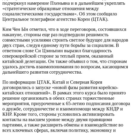
подчеркнул намерение Пхеньяна и в дальнейшем укреплять
«стратегические образцовые отношения между
социалистическими государствами». Об этом сообщило
Центральное телеграфное агентство Кореи (ЦТАК).
Ким Чен Ын отметил, что в ходе переговоров, состоявшихся
накануне, стороны еще раз подтвердили решимость
совместными усилиями строить светлое будущее для народов
двух стран, следуя единому пути борьбы за социализм. В
ответном слове Си Цзиньпин выразил благодарность
северокорейской стороне за теплый прием, оказанный
китайской делегации. Он также объявил о том, что сторонам
удалось достичь взаимопонимания по вопросам, касающимся
дальнейшего развития сотрудничества.
По информации ЦТАК, Китай и Северная Корея
договорились о запуске «новой фазы развития корейско-
китайских отношений». В рамках этого курса было принято
решение организовать в обеих странах торжественные
мероприятия, приуроченные к 65-летию подписания договора
о дружбе, сотрудничестве и взаимопомощи между КНДР и
КНР. Кроме того, стороны условились активизировать
контакты на высшем уровне между двумя правящими
партиями, а также расширить обмены и взаимодействие во
всех ключевых сферах, включая политику, экономику и