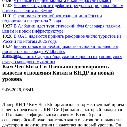
05:40
Что такое средняя зарплата и как ее рассчитывают
12:08
Человечеству грозит дефицит ресурсов при дальнейшем
росте населения на Земле
11:01
Средства экстренной контрацепции в России
подорожали на треть за 3 года
10:37
В Албании идет туристический бум благодаря пляжам,
ценам и новой инфраструктуре
10:28
В ОАЭ надеются принять рекордное число туристов из
России по итогам 2026 года
10:24
Бизнес объяснил необходимость отсрочки по налогам
после атак на склады Wildberries
Политика
10:18
В древних Сардах обнаружили хорошо сохранившуюся
статую молодого мужчины
Ким Чен Ын и Си Цзиньпин договорились
вывести отношения Китая и КНДР на новый
уровень
9-06-2026, 06:41
Лидер КНДР Ким Чен Ын организовал торжественный прием
в честь председателя КНР Си Цзиньпина, который находится
в Пхеньяне с официальным визитом. В своей речи
северокорейский руководитель заявил о готовности вывести
двусторонние отношения на качественно новый уровень. Он