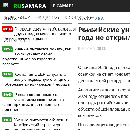
RU
SAMARA
В САМАРЕ
В РЕГИОНАХ
ОБЩЕСТВО
ЭКОНОМИКА
ЛЕНТА
ПОЛИТИКА
Российские ун
АВТО
КУЛЬТУРА
ТЕХНОЛОГИИ
НАУКА
Говядина дорожает быстрее
New
других видов мяса, а свинина
года не откры
пока сдерживает рынок
ИНТЕРЕСНОЕ
9-06-2026, 08:05
Ученые пытаются понять, как
10:56
акулы узнают своих
родственников во взрослом
возрасте
С начала 2026 года в Рос
ссылкой на отчёт консал
Компания DEEP запустила
10:52
жилую подводную станцию у
десятилетний рекорд — н
побережья американской Флориды
Аналитики относят к фор
Ровная спина помогла
10:49
2024 году открылись площа
участникам эксперимента
площадь российских униве
чаще принимать взвешенные
объекта общей площадью 3
решения
комплексов.
Ученые пытаются объяснить
10:11
По словам руководителя 
Кембрийский взрыв через
древние органические отходы