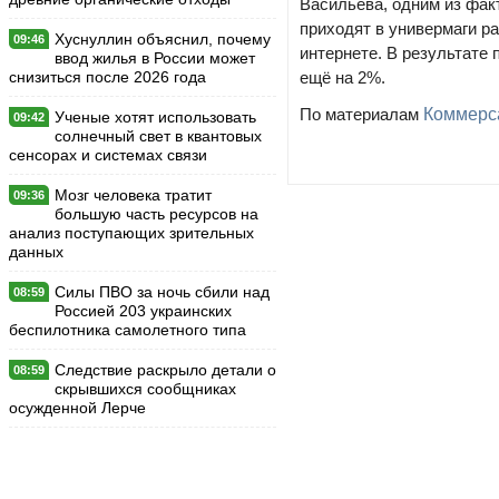
Васильева, одним из фак
приходят в универмаги р
Хуснуллин объяснил, почему
09:46
интернете. В результате 
ввод жилья в России может
снизиться после 2026 года
ещё на 2%.
По материалам
Коммерс
Ученые хотят использовать
09:42
солнечный свет в квантовых
сенсорах и системах связи
Мозг человека тратит
09:36
большую часть ресурсов на
анализ поступающих зрительных
данных
Силы ПВО за ночь сбили над
08:59
Россией 203 украинских
беспилотника самолетного типа
Следствие раскрыло детали о
08:59
скрывшихся сообщниках
осужденной Лерче