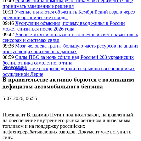
10:49
Ровная спина помогла участникам эксперимента чаще
принимать взвешенные решения
10:11
Ученые пытаются объяснить Кембрийский взрыв через
древние органические отходы
09:46
Хуснуллин объяснил, почему ввод жилья в России
может снизиться после 2026 года
09:42
Ученые хотят использовать солнечный свет в квантовых
сенсорах и системах связи
09:36
Мозг человека тратит большую часть ресурсов на анализ
поступающих зрительных данных
08:59
Силы ПВО за ночь сбили над Россией 203 украинских
беспилотника самолетного типа
Экономика
08:59
Следствие раскрыло детали о скрывшихся сообщниках
осужденной Лерче
В правительстве активно борются с возникшим
дефицитом автомобильного бензина
5-07-2026, 06:55
Президент Владимир Путин подписал закон, направленный
на обеспечение внутреннего рынка бензином и дизельным
топливом и на поддержку российских
нефтеперерабатывающих заводов. Документ уже вступил в
силу.