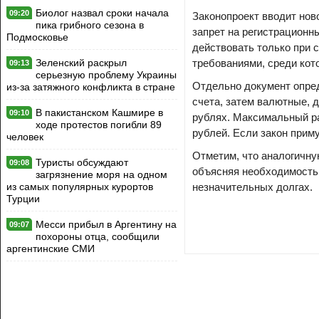
Биолог назвал сроки начала
09:20
Законопроект вводит нов
пика грибного сезона в
запрет на регистрационны
Подмосковье
действовать только при 
Зеленский раскрыл
требованиями, среди кот
09:13
серьезную проблему Украины
Отдельно документ опред
из-за затяжного конфликта в стране
счета, затем валютные, 
В пакистанском Кашмире в
09:10
рублях. Максимальный ра
ходе протестов погибли 89
рублей. Если закон приму
человек
Отметим, что аналогичну
Туристы обсуждают
09:08
объясняя необходимость 
загрязнение моря на одном
из самых популярных курортов
незначительных долгах.
Турции
Месси прибыл в Аргентину на
09:07
похороны отца, сообщили
аргентинские СМИ