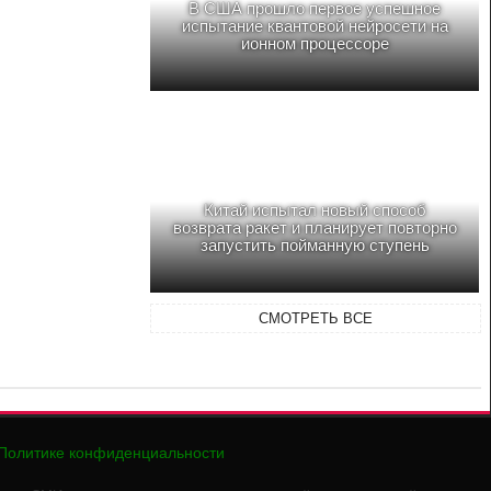
В США прошло первое успешное
испытание квантовой нейросети на
ионном процессоре
Китай испытал новый способ
возврата ракет и планирует повторно
запустить пойманную ступень
СМОТРЕТЬ ВСЕ
Политике конфиденциальности