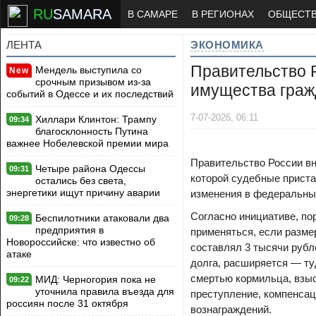
RU
SAMARA
В САМАРЕ
В РЕГИОНАХ
ОБЩЕСТ
ЛЕНТА
ЭКОНОМИКА
Правительство Р
Мендель выступила со
New
срочным призывом из-за
имущества граж
событий в Одессе и их последствий
7-07-2026, 06:11
Хиллари Клинтон: Трампу
09:34
благосклонность Путина
важнее Нобелевской премии мира
Правительство России вн
Четыре района Одессы
09:31
которой судебные приста
остались без света,
энергетики ищут причину аварии
изменения в федеральный
Согласно инициативе, по
Беспилотники атаковали два
09:28
предприятия в
применяться, если размер
Новороссийске: что известно об
составлял 3 тысячи рубл
атаке
долга, расширяется — ту
смертью кормильца, взыс
МИД: Черногория пока не
09:22
уточнила правила въезда для
преступление, компенсац
россиян после 31 октября
вознаграждений.