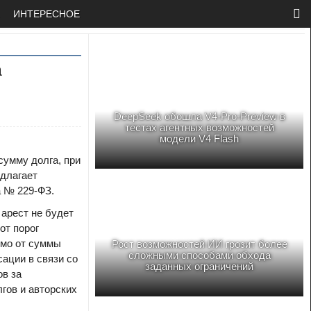
ИНТЕРЕСНОЕ
а
DeepSeek обошла V4-Pro-Preview в
тестах агентных возможностей
модели V4 Flash
сумму долга, при
едлагает
а № 229-ФЗ.
арест не будет
от порог
имо от суммы
Рост возможностей ИИ грозит более
сложными способами обхода
ации в связи со
заданных ограничений
ов за
гов и авторских