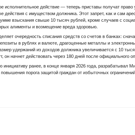
ое исполнительное действие — теперь приставы получат право
е действия с имуществом должника. Этот запрет, как и сам арес
сумме взыскания свыше 10 тысяч рублей, кроме случаев с соц
орых алименты и возмещение вреда здоровью.
еляет очередность списания средств со счетов в банках: снач
депозиты в рублях и валюте, драгоценные металлы и электронны
змер удержаний из доходов должника увеличивается с 10 тыся
т, он начнет действовать через 180 дней после официального о
ю инициативу ранее, в конце января 2026 года, разрабатывал М
повышения порога защитой граждан от избыточных ограничений