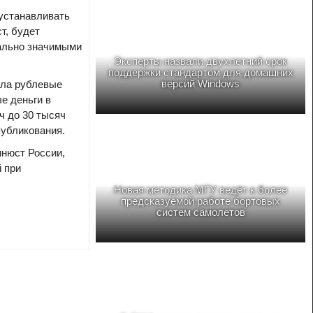
 устанавливать
т, будет
иально значимыми
Эксперты назвали двухлетний срок
поддержки стандартом для домашних
версий Windows
ала рублевые
е деньги в
ч до 30 тысяч
публикования.
инюст России,
 при
Новая методика МГУ ведёт к более
предсказуемой работе бортовых
систем самолетов