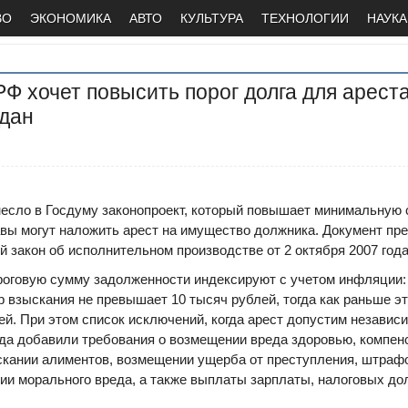
ВО
ЭКОНОМИКА
АВТО
КУЛЬТУРА
ТЕХНОЛОГИИ
НАУКА
Ф хочет повысить порог долга для арест
дан
есло в Госдуму законопроект, который повышает минимальную 
вы могут наложить арест на имущество должника. Документ пр
 закон об исполнительном производстве от 2 октября 2007 год
роговую сумму задолженности индексируют с учетом инфляции: 
 взыскания не превышает 10 тысяч рублей, тогда как раньше эт
ей. При этом список исключений, когда арест допустим независ
да добавили требования о возмещении вреда здоровью, компенс
кании алиментов, возмещении ущерба от преступления, штраф
ии морального вреда, а также выплаты зарплаты, налоговых дол