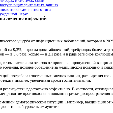
енсорах и системах связи
з поступающих зрительных данных
спилотника самолетного типа
сужденной Лерче
на лечение инфекций
ического ущерба от инфекционных заболеваний, который в 2025
ий на 9,3%, выросла доля заболеваний, требующих более затрат
й — в 5,6 раза, корью — в 2,1 раза, а в ряде регионов коклюшем
, в том числе из-за отказов от прививок, пропущенной вакцина
аселения, позднее обращение за медицинской помощью и сниж
кций потребовал экстренных закупок вакцин, расширения коечно
ротекать тяжелее, увеличивая сроки госпитализации.
 реализуется недостаточно эффективно. В частности, откладыв
ает развитие производства и повышает риски распространения з
еменной демографической ситуации. Например, вакцинация от кр
ет достаточный уровень иммунитета.