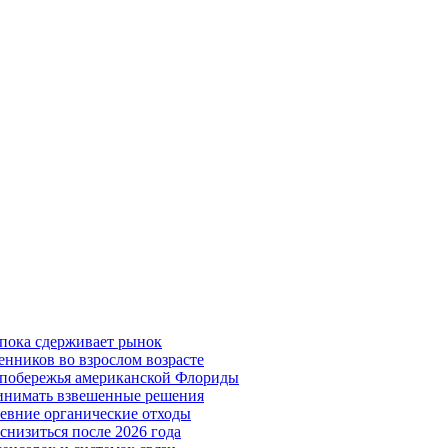
 пока сдерживает рынок
енников во взрослом возрасте
побережья американской Флориды
ринимать взвешенные решения
евние органические отходы
снизиться после 2026 года