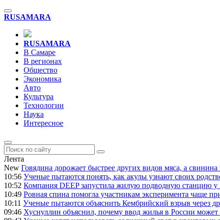
RU
SAMARA
RU
SAMARA
В Самаре
В регионах
Общество
Экономика
Авто
Культура
Технологии
Наука
Интересное
Лента
New
Говядина дорожает быстрее других видов мяса, а свинина
10:56
Ученые пытаются понять, как акулы узнают своих родств
10:52
Компания DEEP запустила жилую подводную станцию у 
10:49
Ровная спина помогла участникам эксперимента чаще п
10:11
Ученые пытаются объяснить Кембрийский взрыв через др
09:46
Хуснуллин объяснил, почему ввод жилья в России может 