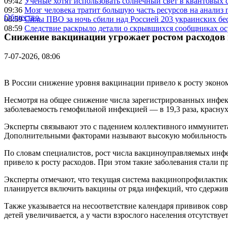
09:42
Ученые хотят использовать солнечный свет в квантовых с
09:36
Мозг человека тратит большую часть ресурсов на анали
Общество
08:59
Силы ПВО за ночь сбили над Россией 203 украинских бе
08:59
Следствие раскрыло детали о скрывшихся сообщниках о
Снижение вакцинации угрожает ростом расходов 
7-07-2026, 08:06
В России снижение уровня вакцинации привело к росту эконом
Несмотря на общее снижение числа зарегистрированных инфекц
заболеваемость гемофильной инфекцией — в 19,3 раза, краснухо
Эксперты связывают это с падением коллективного иммунитета
Дополнительными факторами называют высокую мобильность н
По словам специалистов, рост числа вакциноуправляемых инфе
привело к росту расходов. При этом такие заболевания стали п
Эксперты отмечают, что текущая система вакцинопрофилактики
планируется включить вакцины от ряда инфекций, что сдержив
Также указывается на несоответствие календаря прививок совр
детей увеличивается, а у части взрослого населения отсутству