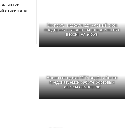
обильными
ий стихии для
Эксперты назвали двухлетний срок
поддержки стандартом для домашних
версий Windows
Новая методика МГУ ведёт к более
предсказуемой работе бортовых
систем самолетов