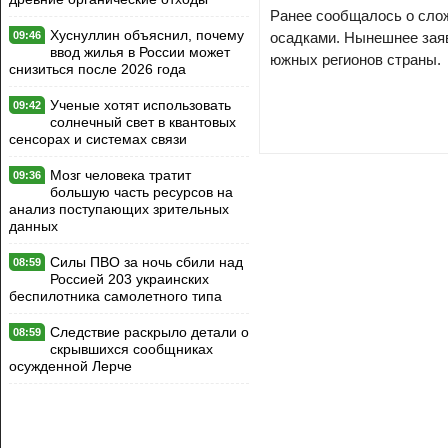
Ранее сообщалось о слож
Хуснуллин объяснил, почему
09:46
осадками. Нынешнее зая
ввод жилья в России может
южных регионов страны.
снизиться после 2026 года
Ученые хотят использовать
09:42
солнечный свет в квантовых
сенсорах и системах связи
Мозг человека тратит
09:36
большую часть ресурсов на
анализ поступающих зрительных
данных
Силы ПВО за ночь сбили над
08:59
Россией 203 украинских
беспилотника самолетного типа
Следствие раскрыло детали о
08:59
скрывшихся сообщниках
осужденной Лерче