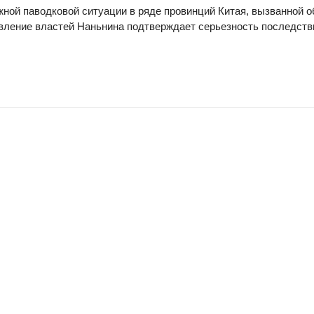
ной паводковой ситуации в ряде провинций Китая, вызванной 
вление властей Наньнина подтверждает серьезность последств