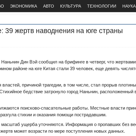
ВО
ЭКОНОМИКА
АВТО
КУЛЬТУРА
ТЕХНОЛОГИИ
НАУКА
е: 39 жертв наводнения на юге страны
 Наньнин Дин Вэй сообщил на брифинге в четверг, что жертвами
мном районе на юге Китая стали 39 человек, еще девять числя
 властей, причиной трагедии, в том числе, стал прорыв плотины
Стихийное бедствие затронуло город Наньнин, расположенный 
олжаются поисково-спасательные работы. Местные власти при
разгула стихии и оказания помощи пострадавшим.
и масштаб ущерба уточняются. Информация о пропавших без ве
 жертв может возрасти по мере поступления новых данных.