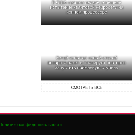
В США прошло первое успешное
испытание квантовой нейросети на
ионном процессоре
Китай испытал новый способ
возврата ракет и планирует повторно
запустить пойманную ступень
СМОТРЕТЬ ВСЕ
Политике конфиденциальности