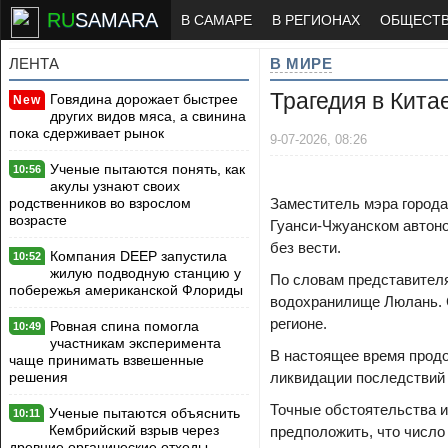
RU
SAMARA
В САМАРЕ
В РЕГИОНАХ
ОБЩЕСТ
ЛЕНТА
В МИРЕ
Трагедия в Кита
Говядина дорожает быстрее
New
других видов мяса, а свинина
пока сдерживает рынок
9-07-2026, 08:26
Ученые пытаются понять, как
10:56
акулы узнают своих
родственников во взрослом
Заместитель мэра города
возрасте
Гуанси-Чжуанском автоно
без вести.
Компания DEEP запустила
10:52
жилую подводную станцию у
По словам представителя
побережья американской Флориды
водохранилище Люлань. 
регионе.
Ровная спина помогла
10:49
участникам эксперимента
В настоящее время прод
чаще принимать взвешенные
решения
ликвидации последствий 
Точные обстоятельства 
Ученые пытаются объяснить
10:11
Кембрийский взрыв через
предположить, что число
древние органические отходы