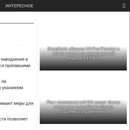
ИНТЕРЕСНОЕ
DeepSeek обошла V4-Pro-Preview в
тестах агентных возможностей
модели V4 Flash
 наводнения в
тся пропавшими
 на
в указанном
Рост возможностей ИИ грозит более
нимают меры для
сложными способами обхода
заданных ограничений
сти позволяет