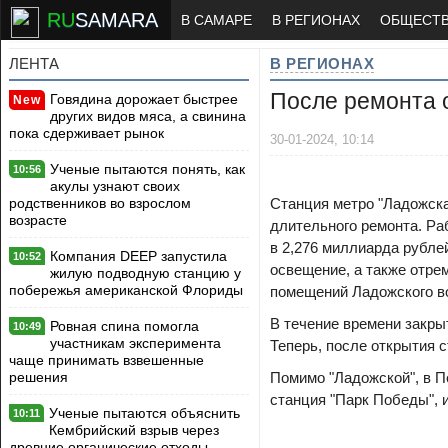
RU
SAMARA
В САМАРЕ
В РЕГИОНАХ
ОБЩЕСТ
ЛЕНТА
В РЕГИОНАХ
После ремонта о
Говядина дорожает быстрее
New
других видов мяса, а свинина
пока сдерживает рынок
30-01-2024, 10:14
Ученые пытаются понять, как
10:56
акулы узнают своих
родственников во взрослом
Станция метро "Ладожска
возрасте
длительного ремонта. Ра
в 2,276 миллиарда рубле
Компания DEEP запустила
10:52
освещение, а также отр
жилую подводную станцию у
побережья американской Флориды
помещений Ладожского в
В течение времени закры
Ровная спина помогла
10:49
участникам эксперимента
Теперь, после открытия с
чаще принимать взвешенные
решения
Помимо "Ладожской", в П
станция "Парк Победы", и
Ученые пытаются объяснить
10:11
Кембрийский взрыв через
древние органические отходы