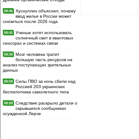
Хуснуллин объяснил, почему
09:46
ввод жилья в России может
снизиться после 2026 года
Ученые хотят использовать
09:42
солнечный свет в квантовых
сенсорах и системах связи
Мозг человека тратит
09:36
большую часть ресурсов на
анализ поступающих зрительных
данных
Силы ПВО за ночь сбили над
08:59
Россией 203 украинских
беспилотника самолетного типа
Следствие раскрыло детали о
08:59
скрывшихся сообщниках
осужденной Лерче