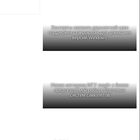
Эксперты назвали двухлетний срок
поддержки стандартом для домашних
версий Windows
Новая методика МГУ ведёт к более
предсказуемой работе бортовых
систем самолетов