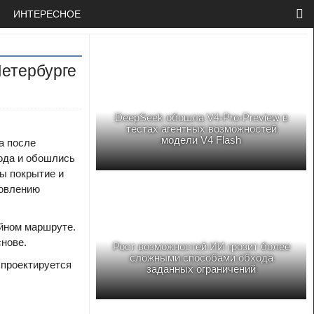
ИНТЕРЕСНОЕ
Петербурге
DeepSeek обошла V4-Pro-Preview в
тестах агентных возможностей
модели V4 Flash
а после
года и обошлись
ы покрытие и
новлению
йном маршруте.
снове.
Рост возможностей ИИ грозит более
сложными способами обхода
 проектируется
заданных ограничений