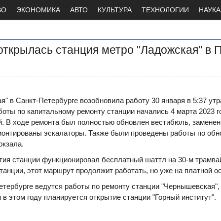
ВО
ЭКОНОМИКА
АВТО
КУЛЬТУРА
ТЕХНОЛОГИИ
НАУКА
ткрылась станция метро "Ладожская" в 
я" в Санкт-Петербурге возобновила работу 30 января в 5:37 утр
боты по капитальному ремонту станции начались 4 марта 2023 
й. В ходе ремонта был полностью обновлен вестибюль, заменен
емонтированы эскалаторы. Также были проведены работы по об
окзала.
тия станции функционировал бесплатный шаттл на 30-м трамва
танции, этот маршрут продолжит работать, но уже на платной о
етербурге ведутся работы по ремонту станции "Чернышевская",
 в этом году планируется открытие станции "Горный институт".