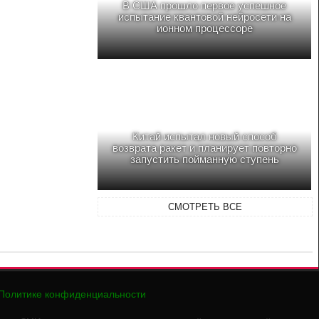
В США прошло первое успешное
испытание квантовой нейросети на
ионном процессоре
Китай испытал новый способ
возврата ракет и планирует повторно
запустить пойманную ступень
СМОТРЕТЬ ВСЕ
Политике конфиденциальности