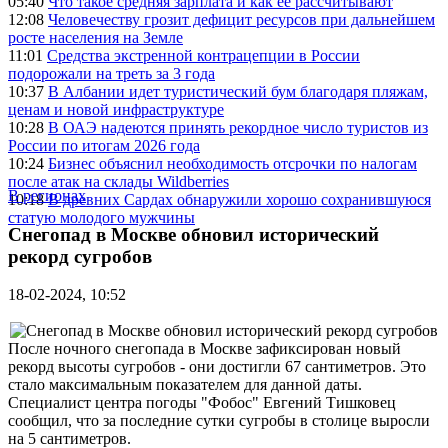
05:40
Что такое средняя зарплата и как ее рассчитывают
12:08
Человечеству грозит дефицит ресурсов при дальнейшем
росте населения на Земле
11:01
Средства экстренной контрацепции в России
подорожали на треть за 3 года
10:37
В Албании идет туристический бум благодаря пляжам,
ценам и новой инфраструктуре
10:28
В ОАЭ надеются принять рекордное число туристов из
России по итогам 2026 года
10:24
Бизнес объяснил необходимость отсрочки по налогам
после атак на склады Wildberries
В регионах
10:18
В древних Сардах обнаружили хорошо сохранившуюся
статую молодого мужчины
Снегопад в Москве обновил исторический
рекорд сугробов
18-02-2024, 10:52
После ночного снегопада в Москве зафиксирован новый
рекорд высоты сугробов - они достигли 67 сантиметров. Это
стало максимальным показателем для данной даты.
Специалист центра погоды "Фобос" Евгений Тишковец
сообщил, что за последние сутки сугробы в столице выросли
на 5 сантиметров.