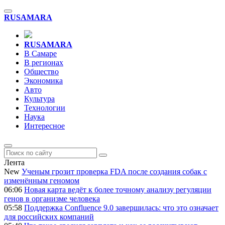
RU
SAMARA
RU
SAMARA
В Самаре
В регионах
Общество
Экономика
Авто
Культура
Технологии
Наука
Интересное
Лента
New
Ученым грозит проверка FDA после создания собак с
изменённым геномом
06:06
Новая карта ведёт к более точному анализу регуляции
генов в организме человека
05:58
Поддержка Confluence 9.0 завершилась: что это означает
для российских компаний