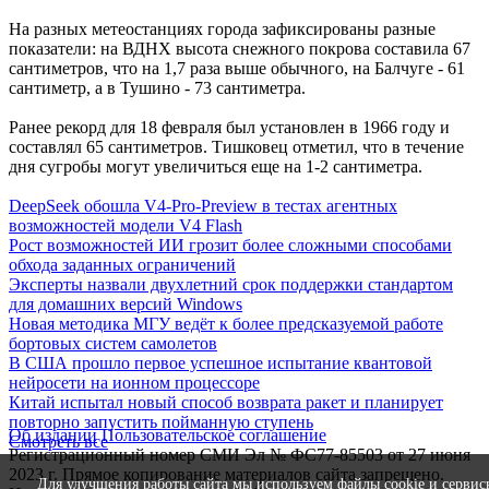
На разных метеостанциях города зафиксированы разные
показатели: на ВДНХ высота снежного покрова составила 67
сантиметров, что на 1,7 раза выше обычного, на Балчуге - 61
сантиметр, а в Тушино - 73 сантиметра.
Ранее рекорд для 18 февраля был установлен в 1966 году и
составлял 65 сантиметров. Тишковец отметил, что в течение
дня сугробы могут увеличиться еще на 1-2 сантиметра.
DeepSeek обошла V4-Pro-Preview в тестах агентных
возможностей модели V4 Flash
Рост возможностей ИИ грозит более сложными способами
обхода заданных ограничений
Эксперты назвали двухлетний срок поддержки стандартом
для домашних версий Windows
Новая методика МГУ ведёт к более предсказуемой работе
бортовых систем самолетов
В США прошло первое успешное испытание квантовой
нейросети на ионном процессоре
Китай испытал новый способ возврата ракет и планирует
повторно запустить пойманную ступень
Об издании
Пользовательское соглашение
Смотреть все
Регистрационный номер СМИ Эл № ФС77-85503 от 27 июня
2023 г. Прямое копирование материалов сайта запрещено.
Для улучшения работы сайта мы используем файлы cookie и сервис