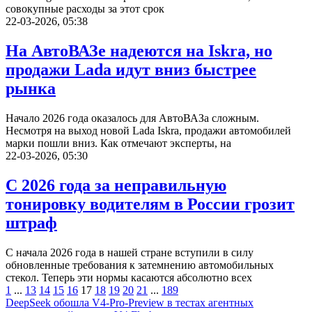
совокупные расходы за этот срок
22-03-2026, 05:38
На АвтоВАЗе надеются на Iskra, но
продажи Lada идут вниз быстрее
рынка
Начало 2026 года оказалось для АвтоВАЗа сложным.
Несмотря на выход новой Lada Iskra, продажи автомобилей
марки пошли вниз. Как отмечают эксперты, на
22-03-2026, 05:30
С 2026 года за неправильную
тонировку водителям в России грозит
штраф
С начала 2026 года в нашей стране вступили в силу
обновленные требования к затемнению автомобильных
стекол. Теперь эти нормы касаются абсолютно всех
1
...
13
14
15
16
17
18
19
20
21
...
189
DeepSeek обошла V4-Pro-Preview в тестах агентных