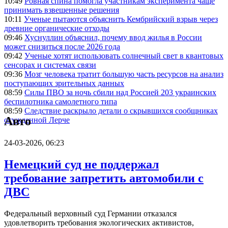
10:49
Ровная спина помогла участникам эксперимента чаще
принимать взвешенные решения
10:11
Ученые пытаются объяснить Кембрийский взрыв через
древние органические отходы
09:46
Хуснуллин объяснил, почему ввод жилья в России
может снизиться после 2026 года
09:42
Ученые хотят использовать солнечный свет в квантовых
сенсорах и системах связи
09:36
Мозг человека тратит большую часть ресурсов на анализ
поступающих зрительных данных
08:59
Силы ПВО за ночь сбили над Россией 203 украинских
беспилотника самолетного типа
08:59
Следствие раскрыло детали о скрывшихся сообщниках
Авто
осужденной Лерче
24-03-2026, 06:23
Немецкий суд не поддержал
требование запретить автомобили с
ДВС
Федеральный верховный суд Германии отказался
удовлетворить требования экологических активистов,