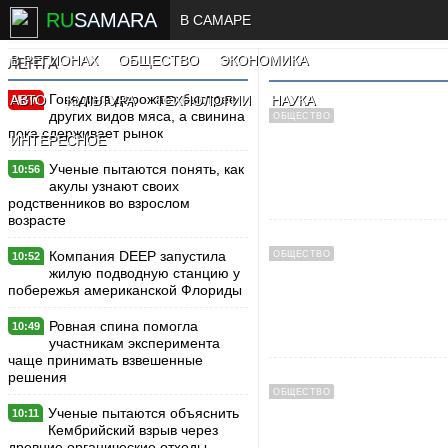
RU
SAMARA
В САМАРЕ
В РЕГИОНАХ
ОБЩЕСТВО
ЭКОНОМИКА
ЛЕНТА
Говядина дорожает быстрее
АВТО
КУЛЬТУРА
ТЕХНОЛОГИИ
НАУКА
New
других видов мяса, а свинина
ОБЩЕСТВО
пока сдерживает рынок
ИНТЕРЕСНОЕ
Ученые пытаются понять, как
10:56
акулы узнают своих
родственников во взрослом
возрасте
Компания DEEP запустила
ОБЩЕСТВО
10:52
жилую подводную станцию у
побережья американской Флориды
Ровная спина помогла
10:49
участникам эксперимента
чаще принимать взвешенные
решения
ОБЩЕСТВО
Ученые пытаются объяснить
10:11
Кембрийский взрыв через
древние органические отходы