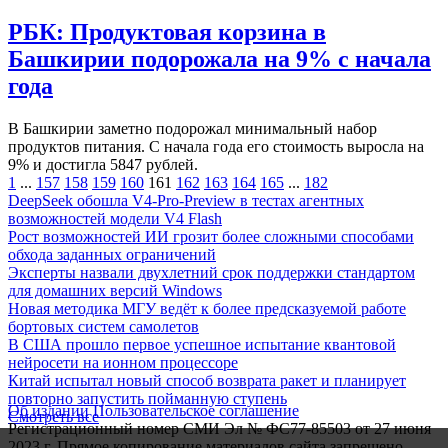
РБК: Продуктовая корзина в
Башкирии подорожала на 9% с начала
года
В Башкирии заметно подорожал минимальный набор
продуктов питания. С начала года его стоимость выросла на
9% и достигла 5847 рублей.
1
...
157
158
159
160
161
162
163
164
165
...
182
DeepSeek обошла V4-Pro-Preview в тестах агентных
возможностей модели V4 Flash
Рост возможностей ИИ грозит более сложными способами
обхода заданных ограничений
Эксперты назвали двухлетний срок поддержки стандартом
для домашних версий Windows
Новая методика МГУ ведёт к более предсказуемой работе
бортовых систем самолетов
В США прошло первое успешное испытание квантовой
нейросети на ионном процессоре
Китай испытал новый способ возврата ракет и планирует
повторно запустить пойманную ступень
Об издании
Пользовательское соглашение
Смотреть все
Регистрационный номер СМИ Эл № ФС77-85503 от 27 июня
2023 г. Прямое копирование материалов сайта запрещено.