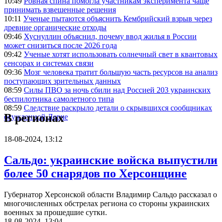
10:49
Ровная спина помогла участникам эксперимента чаще
принимать взвешенные решения
10:11
Ученые пытаются объяснить Кембрийский взрыв через
древние органические отходы
09:46
Хуснуллин объяснил, почему ввод жилья в России
может снизиться после 2026 года
09:42
Ученые хотят использовать солнечный свет в квантовых
сенсорах и системах связи
09:36
Мозг человека тратит большую часть ресурсов на анализ
поступающих зрительных данных
08:59
Силы ПВО за ночь сбили над Россией 203 украинских
беспилотника самолетного типа
08:59
Следствие раскрыло детали о скрывшихся сообщниках
В регионах
осужденной Лерче
18-08-2024, 13:12
Сальдо: украинские войска выпустили
более 50 снарядов по Херсонщине
Губернатор Херсонской области Владимир Сальдо рассказал о
многочисленных обстрелах региона со стороны украинских
военных за прошедшие сутки.
18-08-2024, 13:04