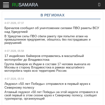
RU
SAMARA
В РЕГИОНАХ
4-07-2026, 07:37
Бречалов сообщил об уничтожении силами ПВО ракеты ВСУ
над Удмуртией
В Удмуртии силы ПВО сбили ракету при попытке атаки на
промышленное предприятие, обошлось без пострадавших и
разрушений.
4-07-2026, 05:58
17 индийских байкеров отправились в масштабный
мотопробег до Владивостока
Группа байкеров из Индии в составе 17 человек выехала из
Москвы в сторону Владивостока в рамках масштабного
мотопробега через всю территорию России.
4-07-2026, 05:54
Ледокол «50 лет Победы» отправился в первый круиз к
Северному полюсу
Атомный ледокол «50 лет Победы» на этой неделе отправился в
свой первый в этом сезоне круиз к Северному полюсу, сообщил
туроператор, организующий