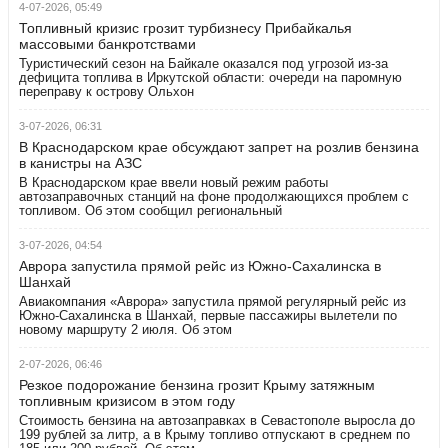
4-07-2026, 05:49
Топливный кризис грозит турбизнесу Прибайкалья
массовыми банкротствами
Туристический сезон на Байкале оказался под угрозой из-за
дефицита топлива в Иркутской области: очереди на паромную
переправу к острову Ольхон
3-07-2026, 06:31
В Краснодарском крае обсуждают запрет на розлив бензина
в канистры на АЗС
В Краснодарском крае ввели новый режим работы
автозаправочных станций на фоне продолжающихся проблем с
топливом. Об этом сообщил региональный
3-07-2026, 04:54
Аврора запустила прямой рейс из Южно-Сахалинска в
Шанхай
Авиакомпания «Аврора» запустила прямой регулярный рейс из
Южно-Сахалинска в Шанхай, первые пассажиры вылетели по
новому маршруту 2 июля. Об этом
2-07-2026, 06:46
Резкое подорожание бензина грозит Крыму затяжным
топливным кризисом в этом году
Стоимость бензина на автозаправках в Севастополе выросла до
199 рублей за литр, а в Крыму топливо отпускают в среднем по