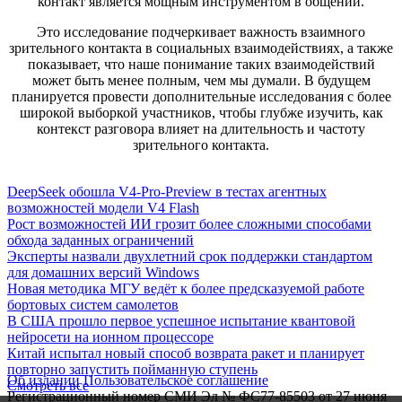
контакт является мощным инструментом в общении.
Это исследование подчеркивает важность взаимного
зрительного контакта в социальных взаимодействиях, а также
показывает, что наше понимание таких взаимодействий
может быть менее полным, чем мы думали. В будущем
планируется провести дополнительные исследования с более
широкой выборкой участников, чтобы глубже изучить, как
контекст разговора влияет на длительность и частоту
зрительного контакта.
DeepSeek обошла V4-Pro-Preview в тестах агентных
возможностей модели V4 Flash
Рост возможностей ИИ грозит более сложными способами
обхода заданных ограничений
Эксперты назвали двухлетний срок поддержки стандартом
для домашних версий Windows
Новая методика МГУ ведёт к более предсказуемой работе
бортовых систем самолетов
В США прошло первое успешное испытание квантовой
нейросети на ионном процессоре
Китай испытал новый способ возврата ракет и планирует
повторно запустить пойманную ступень
Об издании
Пользовательское соглашение
Смотреть все
Регистрационный номер СМИ Эл № ФС77-85503 от 27 июня