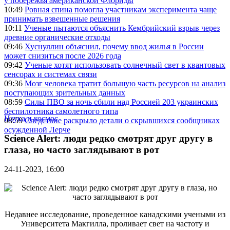
у побережья американской Флориды
10:49
Ровная спина помогла участникам эксперимента чаще
принимать взвешенные решения
10:11
Ученые пытаются объяснить Кембрийский взрыв через
древние органические отходы
09:46
Хуснуллин объяснил, почему ввод жилья в России
может снизиться после 2026 года
09:42
Ученые хотят использовать солнечный свет в квантовых
сенсорах и системах связи
09:36
Мозг человека тратит большую часть ресурсов на анализ
поступающих зрительных данных
08:59
Силы ПВО за ночь сбили над Россией 203 украинских
беспилотника самолетного типа
Наука и космос
08:59
Следствие раскрыло детали о скрывшихся сообщниках
осужденной Лерче
Science Alert: люди редко смотрят друг другу в
глаза, но часто заглядывают в рот
24-11-2023, 16:00
Недавнее исследование, проведенное канадскими учеными из
Университета Макгилла, проливает свет на частоту и