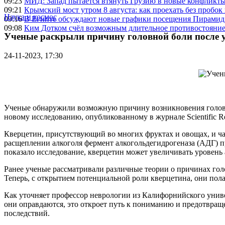
09:23
МИД: Запад пытается втянуть Грузию в новые конфликт
09:21
Крымский мост утром 8 августа: как проехать без пробок 
Наука и космос
09:16
В Египте обсуждают новые графики посещения Пирамид 
09:08
Ким Дотком счёл возможным длительное противостояние
Ученые раскрыли причину головной боли после 
24-11-2023, 17:30
Ученые обнаружили возможную причину возникновения головны
новому исследованию, опубликованному в журнале Scientific R
Кверцетин, присутствующий во многих фруктах и овощах, и час
расщеплении алкоголя фермент алкогольдегидрогеназа (АДГ) пр
показало исследование, кверцетин может увеличивать уровень 
Ранее ученые рассматривали различные теории о причинах гол
Теперь, с открытием потенциальной роли кверцетина, они пола
Как уточняет профессор неврологии из Калифорнийского унив
они оправдаются, это откроет путь к пониманию и предотвращ
последствий.