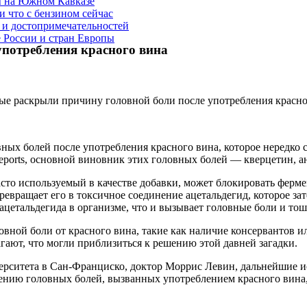
ы на Южном Кавказе
и что с бензином сейчас
и достопримечательностей
 России и стран Европы
употребления красного вина
х болей после употребления красного вина, которое нередко с
eports, основной виновник этих головных болей — кверцетин, а
то используемый в качестве добавки, может блокировать фермен
евращает его в токсичное соединение ацетальдегид, которое зат
ацетальдегида в организме, что и вызывает головные боли и тош
овной боли от красного вина, такие как наличие консервантов 
гают, что могли приблизиться к решению этой давней загадки.
ерситета в Сан-Франциско, доктор Моррис Левин, дальнейшие и
ению головных болей, вызванных употреблением красного вина,