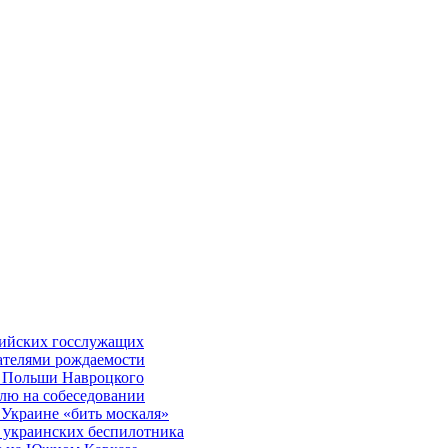
ссийских госслужащих
ателями рождаемости
та Польши Навроцкого
елю на собеседовании
 Украине «бить москаля»
 украинских беспилотника