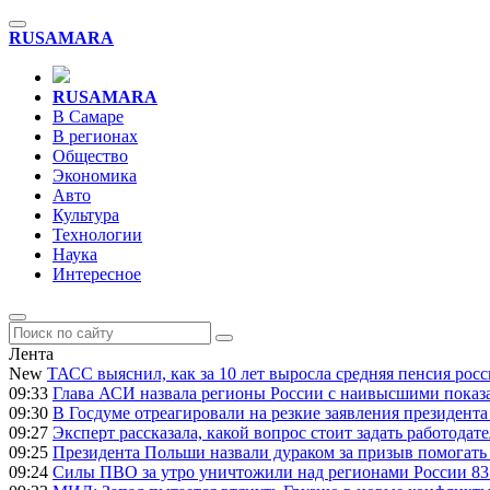
RU
SAMARA
RU
SAMARA
В Самаре
В регионах
Общество
Экономика
Авто
Культура
Технологии
Наука
Интересное
Лента
New
ТАСС выяснил, как за 10 лет выросла средняя пенсия ро
09:33
Глава АСИ назвала регионы России с наивысшими показ
09:30
В Госдуме отреагировали на резкие заявления президен
09:27
Эксперт рассказала, какой вопрос стоит задать работодат
09:25
Президента Польши назвали дураком за призыв помогать
09:24
Силы ПВО за утро уничтожили над регионами России 83