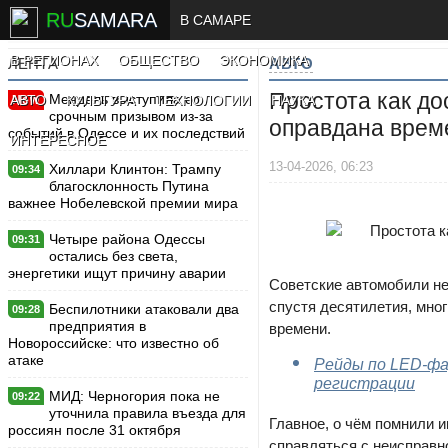
RU
SAMARA
В САМАРЕ
В РЕГИОНАХ
ОБЩЕСТВО
ЭКОНОМИКА
ЛЕНТА
АВТО
Простота как до
Мендель выступила со
АВТО
КУЛЬТУРА
ТЕХНОЛОГИИ
НАУКА
New
срочным призывом из-за
оправдана врем
событий в Одессе и их последствий
ИНТЕРЕСНОЕ
13-04-2026, 06:23
Хиллари Клинтон: Трампу
09:34
благосклонность Путина
важнее Нобелевской премии мира
Четыре района Одессы
09:31
остались без света,
энергетики ищут причину аварии
Советские автомобили не
спустя десятилетия, мно
Беспилотники атаковали два
09:28
предприятия в
времени.
Новороссийске: что известно об
атаке
Рейды по LED-фа
регистрации
МИД: Черногория пока не
09:22
уточнила правила въезда для
Главное, о чём помнили 
россиян после 31 октября
справляться с неисправн