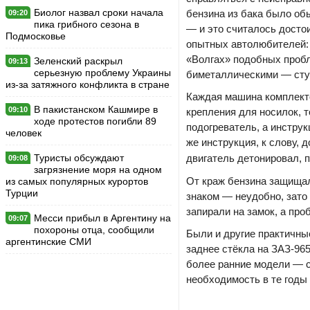
Биолог назвал сроки начала
бензина из бака было об
09:20
пика грибного сезона в
— и это считалось досто
Подмосковье
опытных автолюбителей: 
«Волгах» подобных пробл
Зеленский раскрыл
09:13
серьезную проблему Украины
биметаллическими — стук
из-за затяжного конфликта в стране
Каждая машина комплект
В пакистанском Кашмире в
09:10
крепления для носилок, 
ходе протестов погибли 89
подогреватель, а инстру
человек
же инструкция, к слову, 
Туристы обсуждают
двигатель детонировал, 
09:08
загрязнение моря на одном
От краж бензина защищал
из самых популярных курортов
Турции
знаком — неудобно, зато
запирали на замок, а про
Месси прибыл в Аргентину на
09:07
похороны отца, сообщили
Были и другие практичны
аргентинские СМИ
заднее стёкла на ЗАЗ-96
более ранние модели — с
необходимость в те годы 