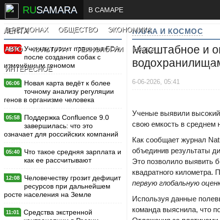
RU
SAMARA
В САМАРЕ
В РЕГИОНАХ
ОБЩЕСТВО
ЭКОНОМИКА
ЛЕНТА
НАУКА И КОСМОС
Масштабное и о
Ученым грозит проверка FDA
АВТО
КУЛЬТУРА
ТЕХНОЛОГИИ
НАУКА
New
после создания собак с
водохранилищам
изменённым геномом
ИНТЕРЕСНОЕ
6-06-2026, 05:41
Новая карта ведёт к более
06:06
точному анализу регуляции
генов в организме человека
Ученые выявили высокий 
Поддержка Confluence 9.0
05:58
свою емкость в среднем н
завершилась: что это
означает для российских компаний
Как сообщает журнал Natu
объединив результаты ди
Что такое средняя зарплата и
05:40
как ее рассчитывают
Это позволило выявить б
квадратного километра. 
Человечеству грозит дефицит
12:08
первую глобальную оцен
ресурсов при дальнейшем
росте населения на Земле
Используя данные полев
команда выяснила, что п
Средства экстренной
11:01