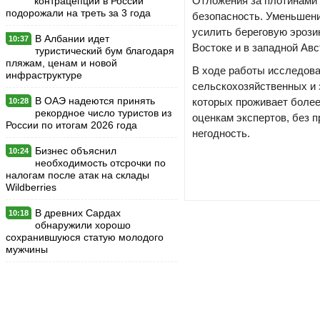
Отложения за плотинами 
контрацепции в России
подорожали на треть за 3 года
безопасность. Уменьшени
усилить береговую эроз
В Албании идет
10:37
Востоке и в западной Авс
туристический бум благодаря
пляжам, ценам и новой
В ходе работы исследова
инфраструктуре
сельскохозяйственных и 
В ОАЭ надеются принять
которых проживает более
10:28
рекордное число туристов из
оценкам экспертов, без 
России по итогам 2026 года
негодность.
Бизнес объяснил
10:24
необходимость отсрочки по
налогам после атак на склады
Wildberries
В древних Сардах
10:18
обнаружили хорошо
сохранившуюся статую молодого
мужчины