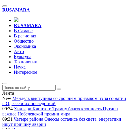
RU
SAMARA
RU
SAMARA
В Самаре
В регионах
Общество
Экономика
Авто
Культура
Технологии
Наука
Интересное
Лента
New
Мендель выступила со срочным призывом из-за событий
в Одессе и их последствий
09:34
Хиллари Клинтон: Трампу благосклонность Путина
важнее Нобелевской премии мира
09:31
Четыре района Одессы остались без света, энергетики
ищут причину аварии