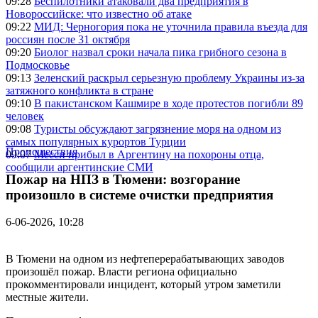
09:28
Беспилотники атаковали два предприятия в
Новороссийске: что известно об атаке
09:22
МИД: Черногория пока не уточнила правила въезда для
россиян после 31 октября
09:20
Биолог назвал сроки начала пика грибного сезона в
Подмосковье
09:13
Зеленский раскрыл серьезную проблему Украины из-за
затяжного конфликта в стране
09:10
В пакистанском Кашмире в ходе протестов погибли 89
человек
09:08
Туристы обсуждают загрязнение моря на одном из
самых популярных курортов Турции
Происшествия
09:07
Месси прибыл в Аргентину на похороны отца,
сообщили аргентинские СМИ
Пожар на НПЗ в Тюмени: возгорание
произошло в системе очистки предприятия
6-06-2026, 10:28
В Тюмени на одном из нефтеперерабатывающих заводов
произошёл пожар. Власти региона официально
прокомментировали инцидент, который утром заметили
местные жители.