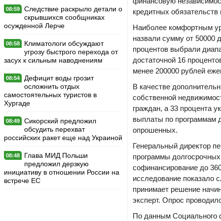
финансовую независимост
Следствие раскрыло детали о
08:59
кредитных обязательств 
скрывшихся сообщниках
осужденной Лерче
Наиболее комфортным уро
назвали сумму от 50000 д
Климатологи обсуждают
08:58
процентов выбрали диапа
угрозу быстрого перехода от
достаточной 16 проценто
засух к сильным наводнениям
менее 200000 рублей еже
Дефицит воды грозит
08:54
осложнить отдых
В качестве дополнительн
самостоятельных туристов в
собственной недвижимост
Хургаде
граждан, а 33 процента 
выплаты по программам д
Сикорский предложил
08:49
обсудить перехват
опрошенных.
российских ракет еще над Украиной
Генеральный директор пе
Глава МИД Польши
08:48
программы долгосрочных 
предложил дерзкую
софинансирование до 3600
инициативу в отношении России на
исследование показало с
встрече ЕС
принимает решение начин
эксперт. Опрос проводилс
По данным Социального ф