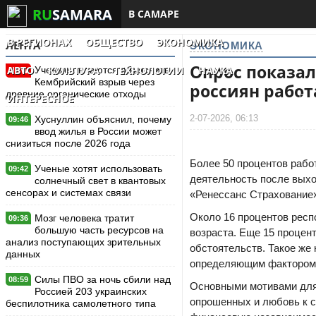
RU
SAMARA
В САМАРЕ
В РЕГИОНАХ
ОБЩЕСТВО
ЭКОНОМИКА
ЛЕНТА
ЭКОНОМИКА
Опрос показа
АВТО
КУЛЬТУРА
ТЕХНОЛОГИИ
НАУКА
Ученые пытаются объяснить
New
Кембрийский взрыв через
россиян работ
древние органические отходы
ИНТЕРЕСНОЕ
2-07-2026, 06:13
Хуснуллин объяснил, почему
09:46
ввод жилья в России может
снизиться после 2026 года
Более 50 процентов рабо
Ученые хотят использовать
09:42
деятельность после выхо
солнечный свет в квантовых
сенсорах и системах связи
«Ренессанс Страхование
Около 16 процентов респ
Мозг человека тратит
09:36
большую часть ресурсов на
возраста. Еще 15 процен
анализ поступающих зрительных
обстоятельств. Такое же 
данных
определяющим фактором 
Силы ПВО за ночь сбили над
08:59
Основными мотивами для
Россией 203 украинских
опрошенных и любовь к с
беспилотника самолетного типа