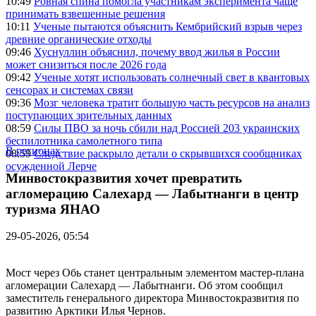
10:49
Ровная спина помогла участникам эксперимента чаще
принимать взвешенные решения
10:11
Ученые пытаются объяснить Кембрийский взрыв через
древние органические отходы
09:46
Хуснуллин объяснил, почему ввод жилья в России
может снизиться после 2026 года
09:42
Ученые хотят использовать солнечный свет в квантовых
сенсорах и системах связи
09:36
Мозг человека тратит большую часть ресурсов на анализ
поступающих зрительных данных
08:59
Силы ПВО за ночь сбили над Россией 203 украинских
беспилотника самолетного типа
В регионах
08:59
Следствие раскрыло детали о скрывшихся сообщниках
осужденной Лерче
Минвостокразвития хочет превратить
агломерацию Салехард — Лабытнанги в центр
туризма ЯНАО
29-05-2026, 05:54
Мост через Обь станет центральным элементом мастер-плана
агломерации Салехард — Лабытнанги. Об этом сообщил
заместитель генерального директора Минвостокразвития по
развитию Арктики Илья Чернов.