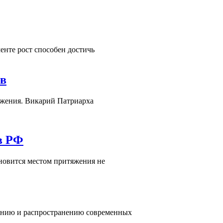
енте рост способен достичь
ов
ажения. Викарий Патриарха
в РФ
новится местом притяжения не
дению и распространению современных