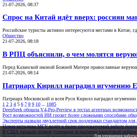
21-07-2026, 08:37
Спрос на Китай идёт вверх: россиян м
Российские туристы активно интересуются местами в Китае, г
Общество
21-07-2026, 08:18
В РПЦ объяснили, о чем молятся веру
Перед Казанской иконой Божией Матери православные верующие
21-07-2026, 08:14
Патриарх Кирилл наградил игумению Е
Патриарх Московский и всея Руси Кирилл наградил игумению
1
2
3
4
5
6
7
8
9
10
...
1085
DeepSeek обошла V4-Pro-Preview в тестах агентных возможност
Рост возможностей ИИ грозит более сложными способами обх
Эксперты назвали двухлетний срок поддержки стандартом для
Новая методика МГУ ведёт к более предсказуемой работе борт
В США прошло первое успешное испытание квантовой нейрос
Для улучшения работы 