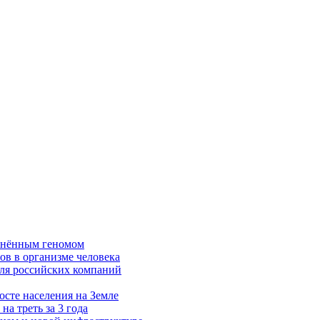
менённым геномом
нов в организме человека
 для российских компаний
осте населения на Земле
а треть за 3 года