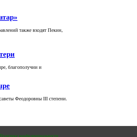
атар»
равлений также входят Пекин,
тери
ре, благополучии и
ыре
аветы Феодоровны III степени.
Политике конфиденциальности