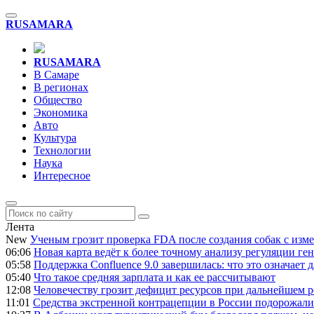
RU
SAMARA
RU
SAMARA
В Самаре
В регионах
Общество
Экономика
Авто
Культура
Технологии
Наука
Интересное
Лента
New
Ученым грозит проверка FDA после создания собак с из
06:06
Новая карта ведёт к более точному анализу регуляции ге
05:58
Поддержка Confluence 9.0 завершилась: что это означает
05:40
Что такое средняя зарплата и как ее рассчитывают
12:08
Человечеству грозит дефицит ресурсов при дальнейшем р
11:01
Средства экстренной контрацепции в России подорожали н