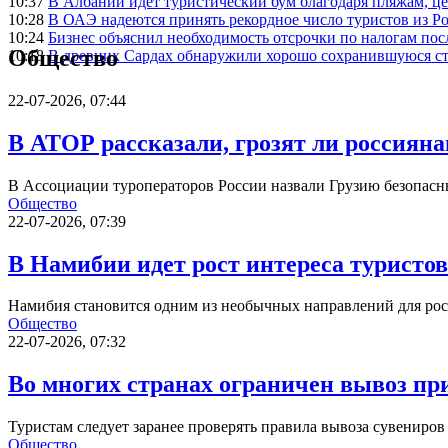
10:37
В Албании идет туристический бум благодаря пляжам, ц
10:28
В ОАЭ надеются принять рекордное число туристов из Ро
10:24
Бизнес объяснил необходимость отсрочки по налогам после
Общество
10:18
В древних Сардах обнаружили хорошо сохранившуюся с
22-07-2026, 07:44
В АТОР рассказали, грозят ли россиян
В Ассоциации туроператоров России назвали Грузию безопасн
Общество
22-07-2026, 07:39
В Намибии идет рост интереса туристов
Намибия становится одним из необычных направлений для рос
Общество
22-07-2026, 07:32
Во многих странах ограничен вывоз пр
Туристам следует заранее проверять правила вывоза сувениров
Общество