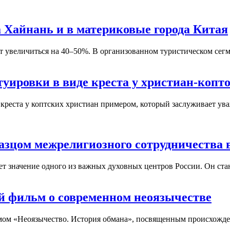
на Хайнань и в материковые города Китая
т увеличиться на 40–50%. В организованном туристическом сегм
уировки в виде креста у христиан-копт
креста у коптских христиан примером, который заслуживает ув
азцом межрелигиозного сотрудничества 
 значение одного из важных духовных центров России. Он ста
й фильм о современном неоязычестве
ьмом «Неоязычество. История обмана», посвященным происхож