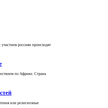
 участием россиян происходят
е
ествием по Африке. Страна
стей
стения или религиозные